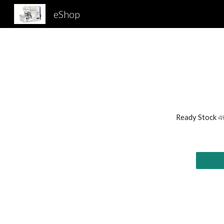
eShop
Sk
Ready Stock এর eS